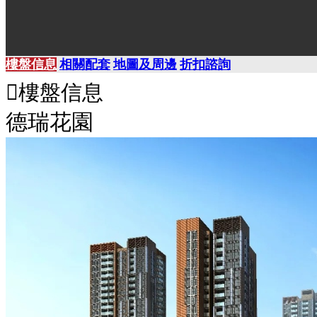
樓盤信息
相關配套
地圖及周邊
折扣諮詢

樓盤信息
價格：48萬起
德瑞花園
中山市
物業類型
建築面積
67-124
住宅
㎡
平均呎價
臥室數量
6000/呎
2-4房