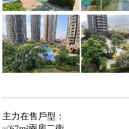
主力在售戶型：
✅67m²兩房二衛