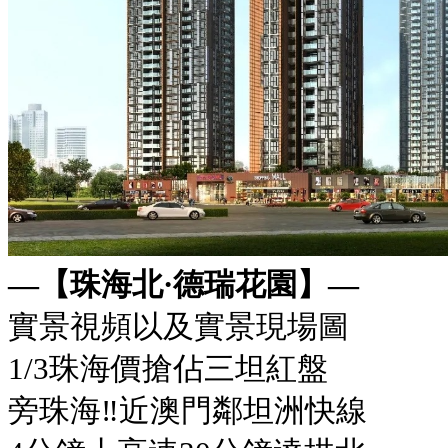
+852 6767 0201
+86 18928066305
黄先生
ytproperty@189.cn
—【珠海北·德瑞花園】—
實景視頻以及實景現場圖
1/3珠海價搶佔三坦紅盤
旁珠海‼近澳門鄰坦洲快線