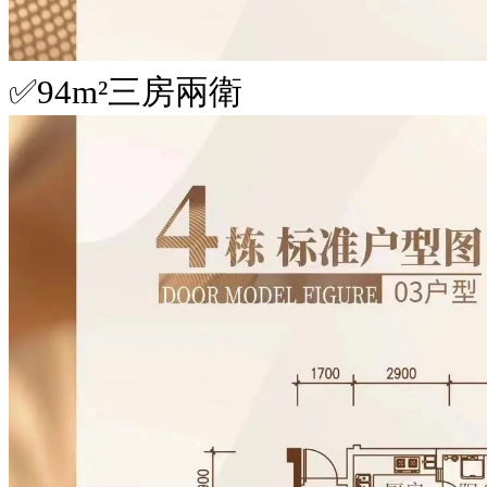
✅94m²三房兩衛