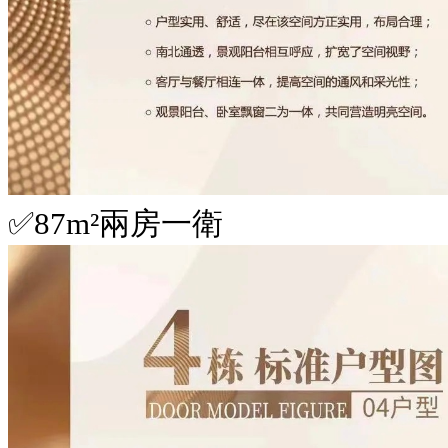
✅87m²兩房一衛