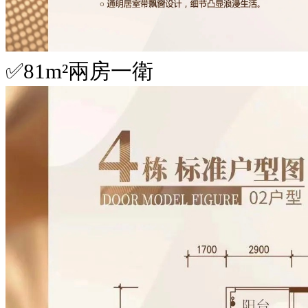
✅81m²兩房一衛