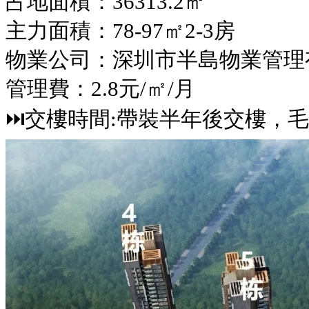
占地面積：36313.2㎡
主力面積：78-97㎡2-3房
物業公司：深圳市半島物業管理
管理費：2.8元/㎡/月
⏭交樓時間:帶裝半年後交樓，