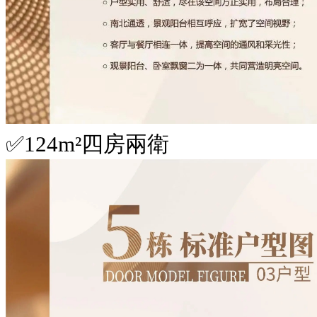
✅124m²四房兩衛