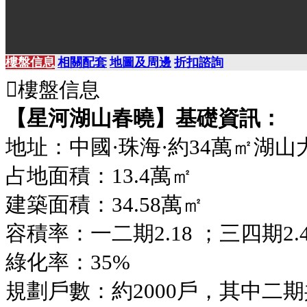
樓盤信息
相關配套
地圖及周邊
折扣諮詢

樓盤信息
價格：78萬起
【星河湖山春曉】基礎資訊：
珠海市
地址：中國·珠海·約34萬㎡湖山
占地面積：13.4萬㎡
物業類型
建築面積
建築面積：34.58萬㎡
86-139
住宅
㎡
容積率：一二期2.18 ；三四期2.4
綠化率：35%
平均呎價
臥室數量
900/呎
3-5房
規劃戶數：約2000戶，其中二期共