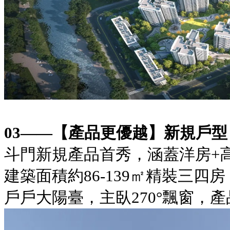
03——【產品更優越】新規戶型
斗門新規產品首秀，涵蓋洋房+
建築面積約86-139㎡精裝三四房
戶戶大陽臺，主臥270°飄窗，