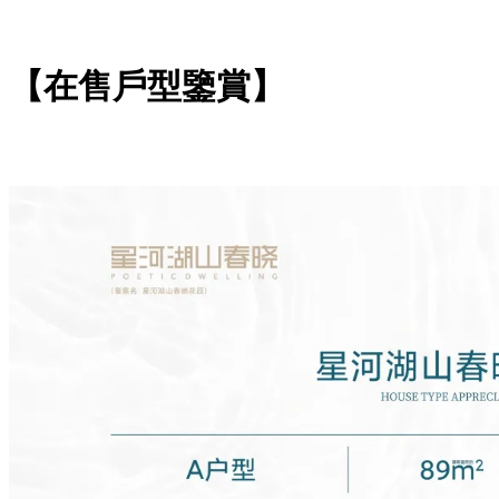
【在售戶型鑒賞】