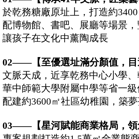
於乾務糖廠原址上，打造約340
配博物館、書吧、展廳等場景，
讓孩子在文化中薰陶成長
02——【至優選址滿分顏值，
文脈天成，近享乾務中心小學、
華中師範大學附屬中學等省一級
配建約3600㎡社區幼稚園，築
03——【星河賦能商業格局，
專案規劃打造約1.5萬㎡全業態商業