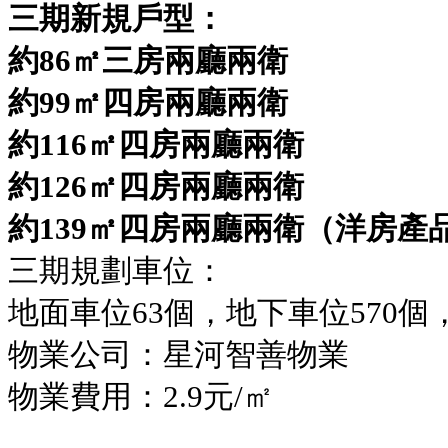
三期新規戶型：
約86㎡三房兩廳兩衛
約99㎡四房兩廳兩衛
+852 6767 0201
+86 18928066305
約116㎡四房兩廳兩衛
黄先生
ytproperty@189.cn
約126㎡四房兩廳兩衛
約139㎡四房兩廳兩衛（洋房產
三期規劃車位：
地面車位63個，地下車位570個
物業公司：星河智善物業
物業費用：2.9元/㎡