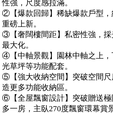
性強，尺度感拉滿。
②【爆款回歸】稀缺爆款戶型，
重磅上新。
③【奢闊樓間距】私密性強，採
最大化。
④【中軸景觀】園林中軸之上，
光草坪等功能配套。
⑤【強大收納空間】突破空間尺
造更多功能收納區。
⑥【全屋飄窗設計】突破贈送極
多一房，主臥270度飄窗環幕賞