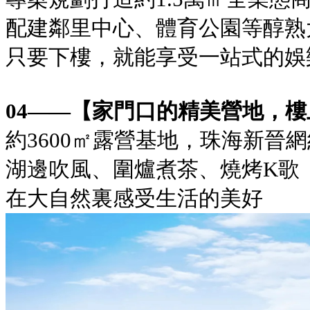
配建鄰里中心、體育公園等醇熟
只要下樓，就能享受一站式的娛
04——【家門口的精美營地，
約3600㎡露營基地，珠海新晉
湖邊吹風、圍爐煮茶、燒烤K歌
在大自然裏感受生活的美好