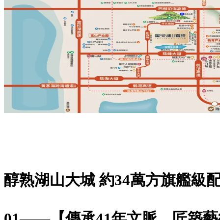
醇熟湖山大城 約34萬方旗艦級
01——【傳承41年文脈，匠築