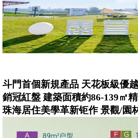
斗門首個新規產品 天花板級優
銷冠紅盤 建築面積約86-139㎡
珠海居住美學革新钜作 景觀/園