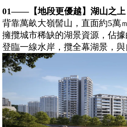
01——【地段更優越】湖山之上
背靠萬畝大嶺髻山，直面約5萬
擁攬城市稀缺的湖景資源，佔據
登臨一線水岸，攬全幕湖景，與