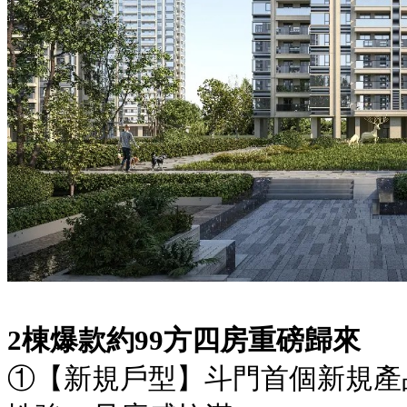
2棟爆款約99方四房重磅歸來
①【新規戶型】斗門首個新規產