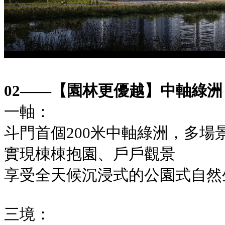
02——【園林更優越】中軸綠
一軸：
斗門首個200米中軸綠洲，多場
實現棟棟抱園、戶戶觀景
享受全天候沉浸式的公園式自然
三境：